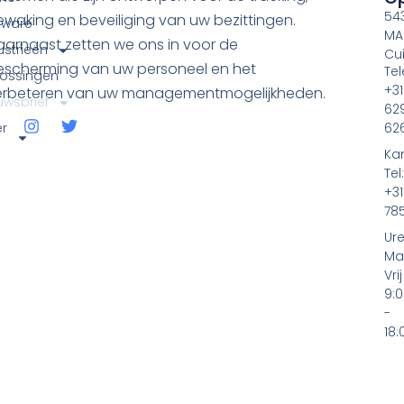
54
waking en beveiliging van uw bezittingen.
tware
MA
aarnaast zetten we ons in voor de
ustrieën
Cui
escherming van uw personeel en het
Tel
ossingen
+31
erbeteren van uw managementmogelijkheden.
uwsbrief
62
r
62
s
Ka
Tel:
+3
78
Ure
Ma
Vrij
9:
-
18: