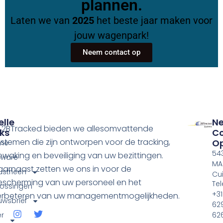
plannen.
Laten we van
2025
het beste jaar maken voor
jouw wagenpark!
Neem contact op
elle
N
ij 2BTracked bieden we allesomvattende
nks
Co
stemen die zijn ontworpen voor de tracking,
O
me
54
waking en beveiliging van uw bezittingen.
tware
MA
aarnaast zetten we ons in voor de
ustrieën
Cui
escherming van uw personeel en het
Tel
ossingen
+31
erbeteren van uw managementmogelijkheden.
uwsbrief
62
r
62