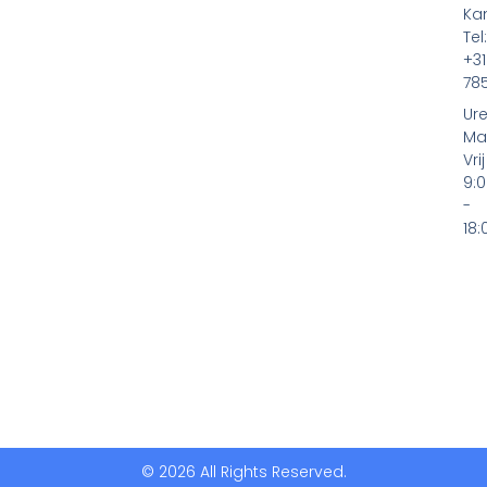
s
Ka
Tel:
+3
78
Ure
Ma
Vrij
9:
-
18:
© 2026 All Rights Reserved.