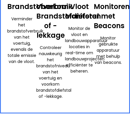
Brandstofverbruik
Voorkom
Vloot
Monitoren
Brandstofdiefstal
Monitoren
met
Verminder
of -
Beacons
het
Monitor de
brandstofverbruik
lekkage
vloot en
van het
Monitor
landbouwapparatuur
voertuig,
gebruikte
locaties in
Controleer
evenals de
apparatuur
real-time om
nauwkeurig
totale emissie
met behulp
landbouwprojecten
het
van de vloot.
van beacons.
efficiënter te
brandstofniveau
beheren.
van het
voertuig en
voorkom
brandstofdiefstal
of -lekkage.