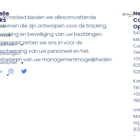
elle
N
ij 2BTracked bieden we allesomvattende
nks
Co
stemen die zijn ontworpen voor de tracking,
O
me
54
waking en beveiliging van uw bezittingen.
tware
MA
aarnaast zetten we ons in voor de
ustrieën
Cui
escherming van uw personeel en het
Tel
ossingen
+31
erbeteren van uw managementmogelijkheden.
uwsbrief
62
r
62
s
Ka
Tel:
+3
78
Ure
Ma
Vrij
9:
-