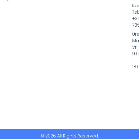
s
Ka
Tel:
+3
78
Ure
Ma
Vrij
9:
-
18:
© 2026 All Rights Reserved.