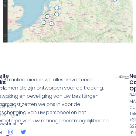
elle
N
ij 2BTracked bieden we allesomvattende
nks
Co
stemen die zijn ontworpen voor de tracking,
O
me
54
waking en beveiliging van uw bezittingen.
tware
MA
aarnaast zetten we ons in voor de
ustrieën
Cui
escherming van uw personeel en het
Tel
ossingen
+31
erbeteren van uw managementmogelijkheden.
uwsbrief
62
r
62